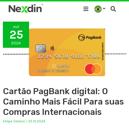
Ir
para
o
out
conteúdo
25
2024
Cartão PagBank digital: O
Caminho Mais Fácil Para suas
Compras Internacionais
Felipe Silverio
/
25.10.2024