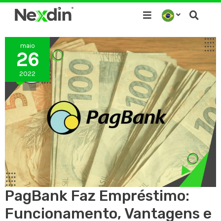
Ir
para
o
maio
conteúdo
26
2022
PagBank Faz Empréstimo:
Funcionamento, Vantagens e