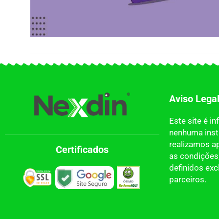
Aviso Lega
Este site é i
nenhuma insti
realizamos a
Certificados
as condições,
definidos ex
parceiros.