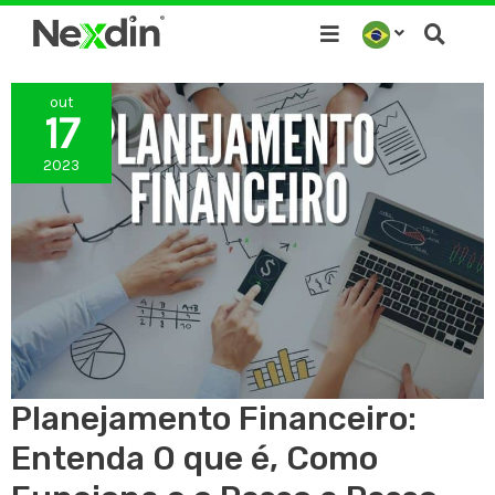
Ir
para
o
out
conteúdo
17
2023
Planejamento Financeiro:
Entenda O que é, Como