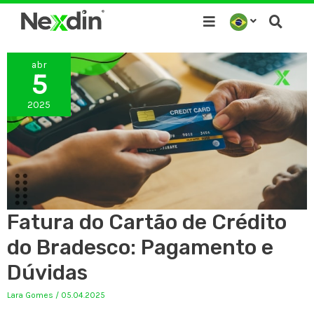
Ir
para
o
abr
conteúdo
5
2025
Fatura do Cartão de Crédito
do Bradesco: Pagamento e
Dúvidas
Lara Gomes
/
05.04.2025