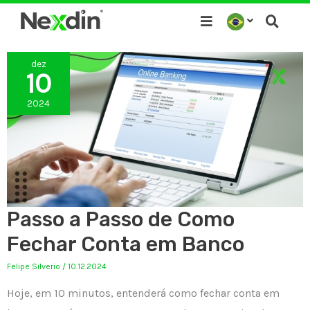
Ir
para
o
dez
conteúdo
10
2024
Passo a Passo de Como
Fechar Conta em Banco
Felipe Silverio
/
10.12.2024
Hoje, em 10 minutos, entenderá como fechar conta em