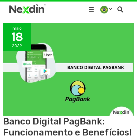
Ir
para
o
maio
conteúdo
18
2022
Banco Digital PagBank:
Funcionamento e Benefícios!