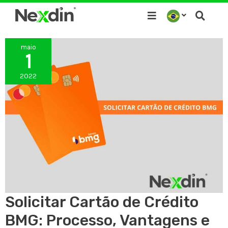
Ir
para
o
maio
conteúdo
1
2022
Solicitar Cartão de Crédito
BMG: Processo, Vantagens e