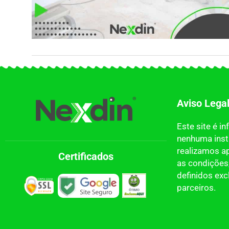
Aviso Lega
Este site é i
nenhuma insti
realizamos a
Certificados
as condições,
definidos ex
parceiros.