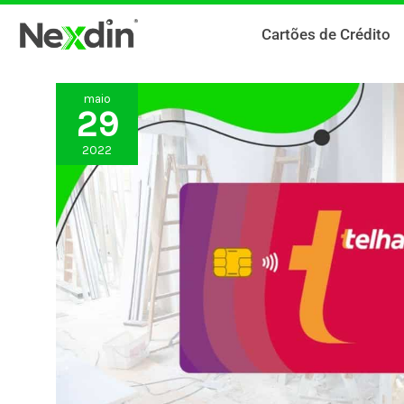
Ir
Cartões de Crédito
para
o
conteúdo
maio
29
2022