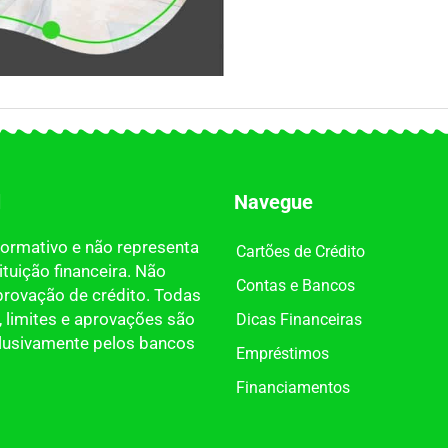
l
Navegue
nformativo e não representa
Cartões de Crédito
tuição financeira. Não
Contas e Bancos
provação de crédito. Todas
 limites e aprovações são
Dicas Financeiras
clusivamente pelos bancos
Empréstimos
Financiamentos