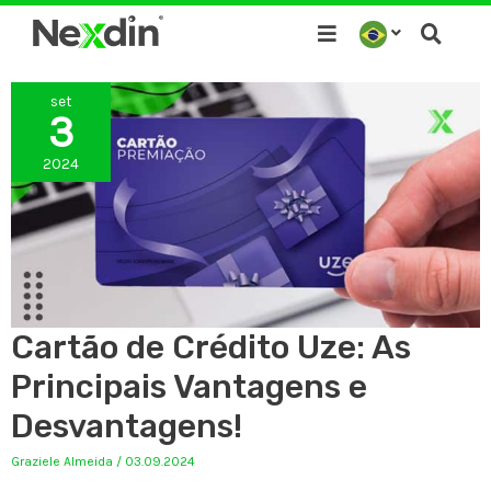
Ir
para
o
set
conteúdo
3
2024
Cartão de Crédito Uze: As
Principais Vantagens e
Desvantagens!
Graziele Almeida
/
03.09.2024