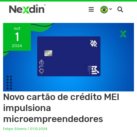
Ir
para
o
out
conteúdo
1
2024
Novo cartão de crédito MEI
impulsiona
microempreendedores
Felipe Silverio
/
01.10.2024