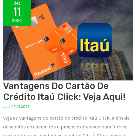
dez
11
2022
Vantagens Do Cartão De
Crédito Itaú Click: Veja Aqui!
Julia
/
11.12.2022
Veja as vantagens do cartão de crédito Itaú Click, além de
descontos em parceiros e preços exclusivos para filmes,
tem muito mais vantagens, confira! O Itaú Click oferece