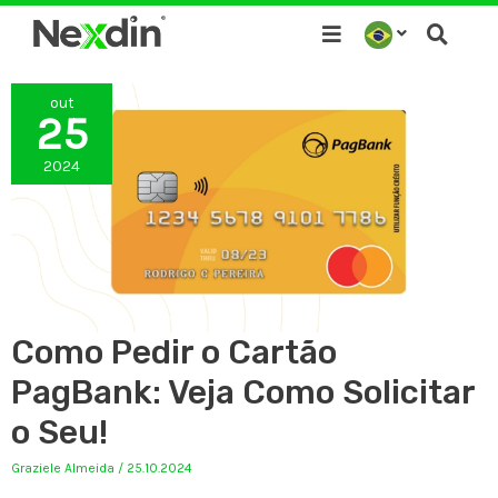
Ir
para
o
out
conteúdo
25
2024
Como Pedir o Cartão
PagBank: Veja Como Solicitar
o Seu!
Graziele Almeida
/
25.10.2024