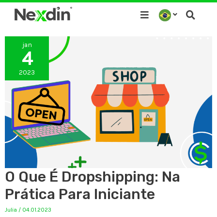
Ir
para
o
jan
conteúdo
4
2023
O Que É Dropshipping: Na
Prática Para Iniciante
Julia
/
04.01.2023