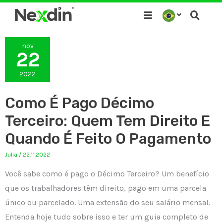
Ir
para
o
nov
conteúdo
22
2022
Como É Pago Décimo
Terceiro: Quem Tem Direito E
Quando É Feito O Pagamento
Julia
/
22.11.2022
Você sabe como é pago o Décimo Terceiro? Um benefício
que os trabalhadores têm direito, pago em uma parcela
único ou parcelado. Uma extensão do seu salário mensal.
Entenda hoje tudo sobre isso e ter um guia completo de