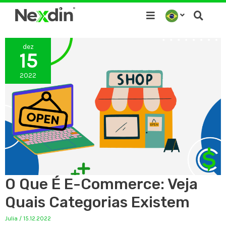
Ir
para
o
dez
conteúdo
15
2022
O Que É E-Commerce: Veja
Quais Categorias Existem
Julia
/
15.12.2022