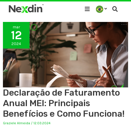
Ir
para
o
mar
conteúdo
12
2024
Declaração de Faturamento
Anual MEI: Principais
Benefícios e Como Funciona!
Graziele Almeida
/
12.03.2024