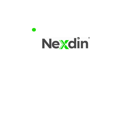
Além dessas alternativas para aumentar o nível de sua
conta existem muitas outras e com certeza uma delas irá
se encaixar para você.
Todavia, no caso de estrangeiro com uma conta de nível
bronze, você precisará apresentar seus dados de
identificação de estrangeiro como estão no cadastro da
polícia federal.
Os dados de sua empresa são públicos e de fácil acesso
por meio do CNPJ, portanto é interessante possuir um
escritório virtual e contatos empresariais.
Custos do MEI
– Declaração de faturamento anual MEI