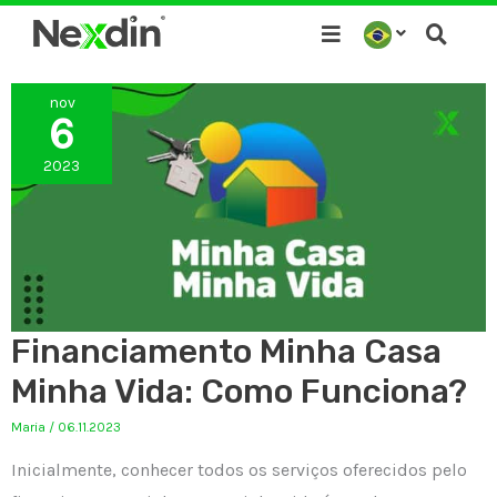
Ir
para
o
nov
conteúdo
6
2023
Financiamento Minha Casa
Minha Vida: Como Funciona?
Maria
/
06.11.2023
Inicialmente, conhecer todos os serviços oferecidos pelo