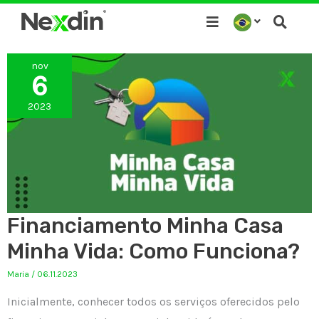
Ir
para
o
nov
conteúdo
6
2023
Financiamento Minha Casa
Minha Vida: Como Funciona?
Maria
/
06.11.2023
Inicialmente, conhecer todos os serviços oferecidos pelo