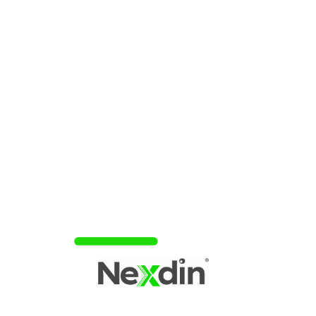
até 10 cartões virtuais;
Anuidade gratuita;
Sem consulta ao SPC e Serasa;
Não precisa a comprovação de renda;
sem análise de crédito;
Programa de pontos Mastercard Surpreenda.
Cartão Superdigital!
Após conhecer mais informações sobre o
Cartão
Superdigital
, não perca mais seu tempo e peça o seu
quanto antes para aproveitar todos os benefícios que ele
oferece. Boa leitura!
ATENÇÃO