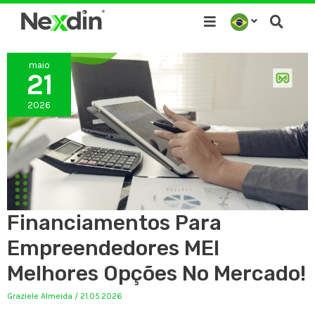
Ir
para
o
maio
conteúdo
21
2026
Financiamentos Para
Empreendedores MEI
Melhores Opções No Mercado!
Graziele Almeida
/
21.05.2026