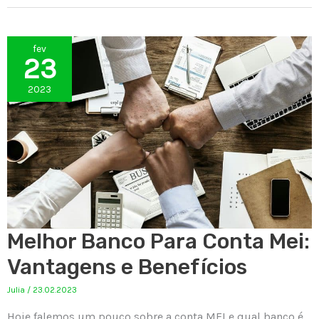
fev
23
2023
Melhor Banco Para Conta Mei:
Vantagens e Benefícios
Julia
/
23.02.2023
Hoje falemos um pouco sobre a conta MEI e qual banco é